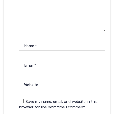
Name
*
Email
*
Website
Save my name, email, and website in this
browser for the next time I comment.