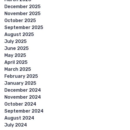
December 2025
November 2025
October 2025
September 2025
August 2025
July 2025
June 2025
May 2025
April 2025
March 2025
February 2025
January 2025
December 2024
November 2024
October 2024
September 2024
August 2024
July 2024