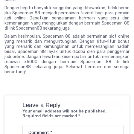
Dengan begitu banyak keunggulan yang ditawarkan, tidak heran
jika Spaceman 88 menjadi permainan favorit bagi para pemain
judi online. Dapatkan pengalaman bermain yang seru dan
kemenangan yang menggiurkan dengan bermain Spaceman 88
di link Spaceman88 sekarang juga.
Dalam kesimpulan, Spaceman 88 adalah permainan slot online
yang menarik dan menguntungkan. Dengan fitur-fitur bonus
yang menarik dan kemungkinan untuk memenangkan hadiah
besar, Spaceman 88 layak untuk dicoba oleh para penggemar
judi online. Jangan lewatkan kesempatan untuk memenangkan
maxwin x5000 dengan bermain Spaceman 88 di link
Spaceman88 sekarang juga. Selamat bermain dan semoga
beruntung!
Leave a Reply
Your email address will not be published.
Required fields are marked
*
Comment
*