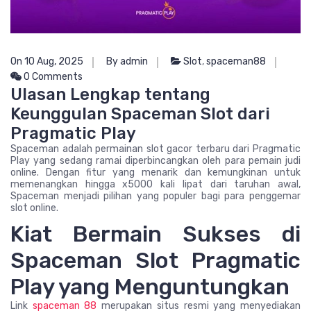
On 10 Aug, 2025
By admin
Slot
,
spaceman88
0 Comments
Ulasan Lengkap tentang
Keunggulan Spaceman Slot dari
Pragmatic Play
Spaceman adalah permainan slot gacor terbaru dari Pragmatic
Play yang sedang ramai diperbincangkan oleh para pemain judi
online. Dengan fitur yang menarik dan kemungkinan untuk
memenangkan hingga x5000 kali lipat dari taruhan awal,
Spaceman menjadi pilihan yang populer bagi para penggemar
slot online.
Kiat Bermain Sukses di
Spaceman Slot Pragmatic
Play yang Menguntungkan
Link
spaceman 88
merupakan situs resmi yang menyediakan