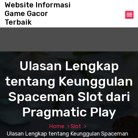
S
Website Informasi
k
Game Gacor
i
Terbaik
p
t
o
c
o
n
Ulasan Lengkap
t
e
tentang Keunggulan
n
t
Spaceman Slot dari
Pragmatic Play
Home
Slot
Ulasan Lengkap tentang Keunggulan Spaceman