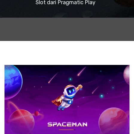
Slot dari Pragmatic Play