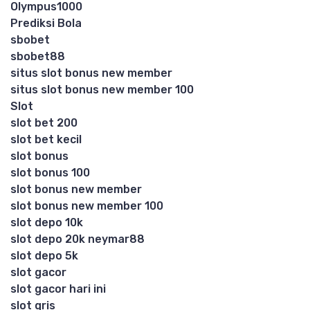
Olympus1000
Prediksi Bola
sbobet
sbobet88
situs slot bonus new member
situs slot bonus new member 100
Slot
slot bet 200
slot bet kecil
slot bonus
slot bonus 100
slot bonus new member
slot bonus new member 100
slot depo 10k
slot depo 20k neymar88
slot depo 5k
slot gacor
slot gacor hari ini
slot qris