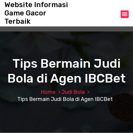
S
Website Informasi
k
Game Gacor
i
Terbaik
p
t
o
c
o
n
Tips Bermain Judi
t
e
Bola di Agen IBCBet
n
t
Home
Judi Bola
Tips Bermain Judi Bola di Agen IBCBet