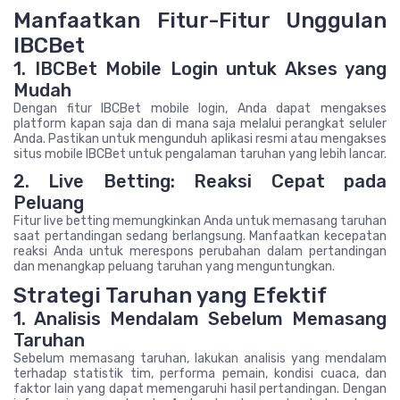
Manfaatkan Fitur-Fitur Unggulan
IBCBet
1. IBCBet Mobile Login untuk Akses yang
Mudah
Dengan fitur IBCBet mobile login, Anda dapat mengakses
platform kapan saja dan di mana saja melalui perangkat seluler
Anda. Pastikan untuk mengunduh aplikasi resmi atau mengakses
situs mobile IBCBet untuk pengalaman taruhan yang lebih lancar.
2. Live Betting: Reaksi Cepat pada
Peluang
Fitur live betting memungkinkan Anda untuk memasang taruhan
saat pertandingan sedang berlangsung. Manfaatkan kecepatan
reaksi Anda untuk merespons perubahan dalam pertandingan
dan menangkap peluang taruhan yang menguntungkan.
Strategi Taruhan yang Efektif
1. Analisis Mendalam Sebelum Memasang
Taruhan
Sebelum memasang taruhan, lakukan analisis yang mendalam
terhadap statistik tim, performa pemain, kondisi cuaca, dan
faktor lain yang dapat memengaruhi hasil pertandingan. Dengan