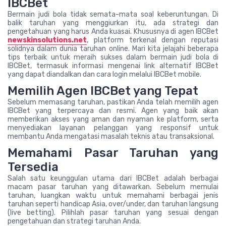
IBCBet
Bermain judi bola tidak semata-mata soal keberuntungan. Di
balik taruhan yang menggiurkan itu, ada strategi dan
pengetahuan yang harus Anda kuasai. Khususnya di agen IBCBet
newskinsolutions.net
, platform terkenal dengan reputasi
solidnya dalam dunia taruhan online. Mari kita jelajahi beberapa
tips terbaik untuk meraih sukses dalam bermain judi bola di
IBCBet, termasuk informasi mengenai link alternatif IBCBet
yang dapat diandalkan dan cara login melalui IBCBet mobile.
Memilih Agen IBCBet yang Tepat
Sebelum memasang taruhan, pastikan Anda telah memilih agen
IBCBet yang terpercaya dan resmi. Agen yang baik akan
memberikan akses yang aman dan nyaman ke platform, serta
menyediakan layanan pelanggan yang responsif untuk
membantu Anda mengatasi masalah teknis atau transaksional.
Memahami Pasar Taruhan yang
Tersedia
Salah satu keunggulan utama dari IBCBet adalah berbagai
macam pasar taruhan yang ditawarkan. Sebelum memulai
taruhan, luangkan waktu untuk memahami berbagai jenis
taruhan seperti handicap Asia, over/under, dan taruhan langsung
(live betting). Pilihlah pasar taruhan yang sesuai dengan
pengetahuan dan strategi taruhan Anda.