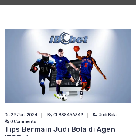
On 29 Jun, 2024
By Cb888456349
Judi Bola
0 Comments
Tips Bermain Judi Bola di Agen