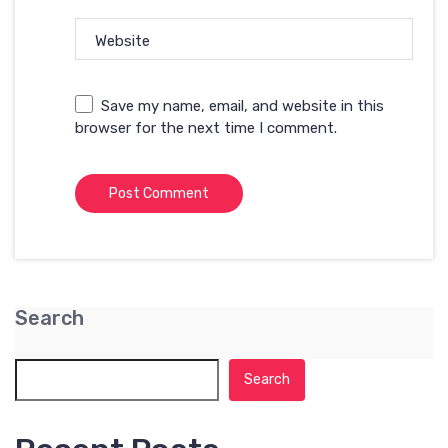
Website
Save my name, email, and website in this
browser for the next time I comment.
Search
Search