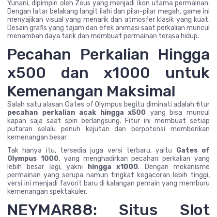
Yunani, dipimpin oleh Zeus yang menjadi ikon utama permainan.
Dengan latar belakang langit ilahi dan pilar-pilar megah, game ini
menyajikan visual yang menarik dan atmosfer klasik yang kuat.
Desain grafis yang tajam dan efek animasi saat perkalian muncul
menambah daya tarik dan membuat permainan terasa hidup.
Pecahan Perkalian Hingga
x500 dan x1000 untuk
Kemenangan Maksimal
Salah satu alasan Gates of Olympus begitu diminati adalah fitur
pecahan perkalian acak hingga x500
yang bisa muncul
kapan saja saat spin berlangsung. Fitur ini membuat setiap
putaran selalu penuh kejutan dan berpotensi memberikan
kemenangan besar.
Tak hanya itu, tersedia juga versi terbaru, yaitu
Gates of
Olympus 1000
, yang menghadirkan pecahan perkalian yang
lebih besar lagi, yakni
hingga x1000
. Dengan mekanisme
permainan yang serupa namun tingkat kegacoran lebih tinggi,
versi ini menjadi favorit baru di kalangan pemain yang memburu
kemenangan spektakuler.
NEYMAR88: Situs Slot