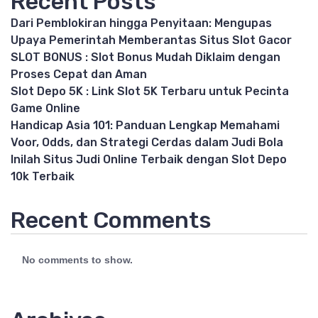
Recent Posts
Dari Pemblokiran hingga Penyitaan: Mengupas
Upaya Pemerintah Memberantas Situs Slot Gacor
SLOT BONUS : Slot Bonus Mudah Diklaim dengan
Proses Cepat dan Aman
Slot Depo 5K : Link Slot 5K Terbaru untuk Pecinta
Game Online
Handicap Asia 101: Panduan Lengkap Memahami
Voor, Odds, dan Strategi Cerdas dalam Judi Bola
Inilah Situs Judi Online Terbaik dengan Slot Depo
10k Terbaik
Recent Comments
No comments to show.