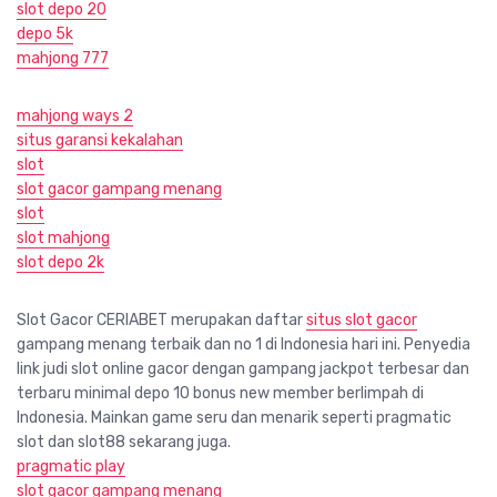
slot depo 20
depo 5k
mahjong 777
mahjong ways 2
situs garansi kekalahan
slot
slot gacor gampang menang
slot
slot mahjong
slot depo 2k
Slot Gacor CERIABET merupakan daftar
situs slot gacor
gampang menang terbaik dan no 1 di Indonesia hari ini. Penyedia
link judi slot online gacor dengan gampang jackpot terbesar dan
terbaru minimal depo 10 bonus new member berlimpah di
Indonesia. Mainkan game seru dan menarik seperti pragmatic
slot dan slot88 sekarang juga.
pragmatic play
slot gacor gampang menang