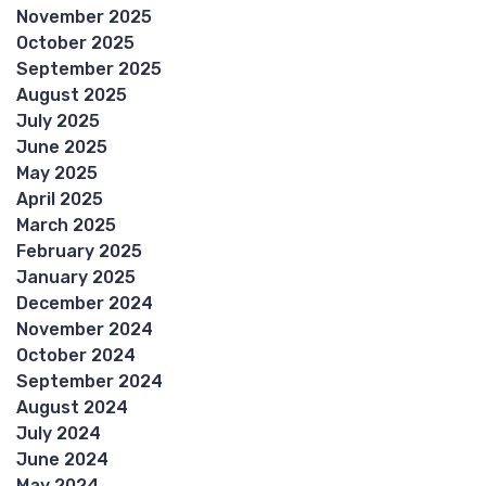
November 2025
October 2025
September 2025
August 2025
July 2025
June 2025
May 2025
April 2025
March 2025
February 2025
January 2025
December 2024
November 2024
October 2024
September 2024
August 2024
July 2024
June 2024
May 2024