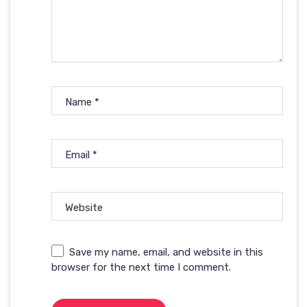
Name
*
Email
*
Website
Save my name, email, and website in this
browser for the next time I comment.