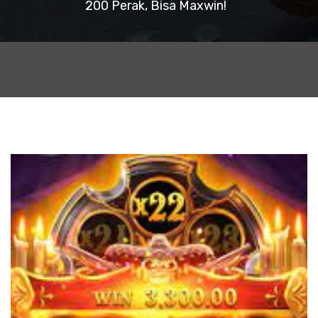
200 Perak, Bisa Maxwin!