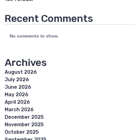
Recent Comments
No comments to show.
Archives
August 2026
July 2026
June 2026
May 2026
April 2026
March 2026
December 2025
November 2025
October 2025
September 2025