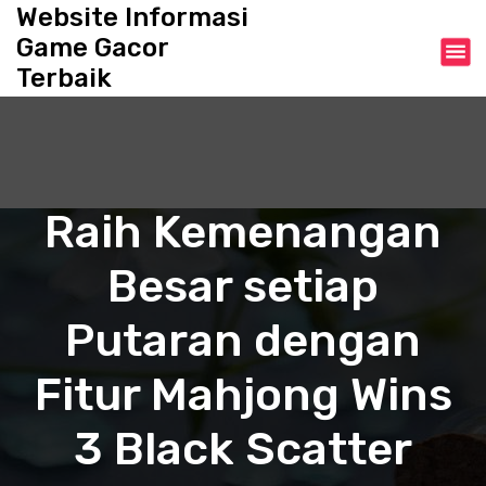
S
Website Informasi
k
Game Gacor
i
Terbaik
p
t
o
c
o
n
Raih Kemenangan
t
e
Besar setiap
n
t
Putaran dengan
Fitur Mahjong Wins
3 Black Scatter