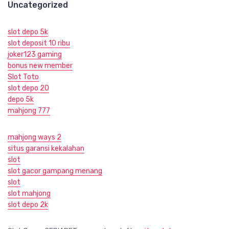
Uncategorized
slot depo 5k
slot deposit 10 ribu
joker123 gaming
bonus new member
Slot Toto
slot depo 20
depo 5k
mahjong 777
mahjong ways 2
situs garansi kekalahan
slot
slot gacor gampang menang
slot
slot mahjong
slot depo 2k