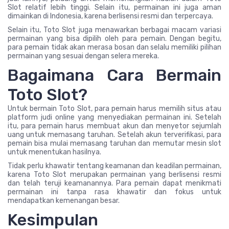
Slot relatif lebih tinggi. Selain itu, permainan ini juga aman
dimainkan di Indonesia, karena berlisensi resmi dan terpercaya.
Selain itu, Toto Slot juga menawarkan berbagai macam variasi
permainan yang bisa dipilih oleh para pemain. Dengan begitu,
para pemain tidak akan merasa bosan dan selalu memiliki pilihan
permainan yang sesuai dengan selera mereka.
Bagaimana Cara Bermain
Toto Slot?
Untuk bermain Toto Slot, para pemain harus memilih situs atau
platform judi online yang menyediakan permainan ini. Setelah
itu, para pemain harus membuat akun dan menyetor sejumlah
uang untuk memasang taruhan. Setelah akun terverifikasi, para
pemain bisa mulai memasang taruhan dan memutar mesin slot
untuk menentukan hasilnya.
Tidak perlu khawatir tentang keamanan dan keadilan permainan,
karena Toto Slot merupakan permainan yang berlisensi resmi
dan telah teruji keamanannya. Para pemain dapat menikmati
permainan ini tanpa rasa khawatir dan fokus untuk
mendapatkan kemenangan besar.
Kesimpulan