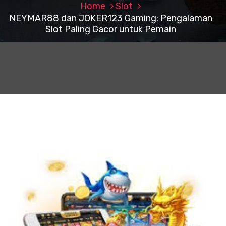
Home
Slot
NEYMAR88 dan JOKER123 Gaming: Pengalaman
Slot Paling Gacor untuk Pemain