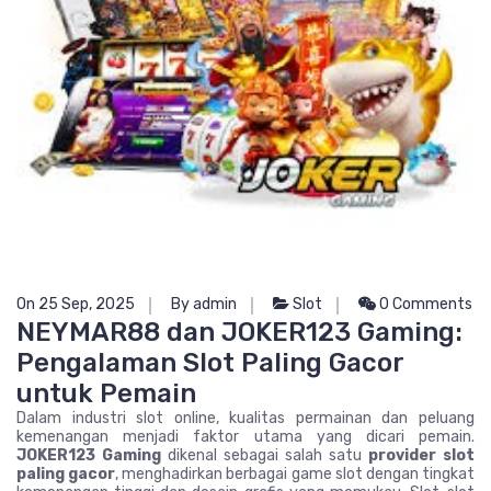
On 25 Sep, 2025
By admin
Slot
0 Comments
NEYMAR88 dan JOKER123 Gaming:
Pengalaman Slot Paling Gacor
untuk Pemain
Dalam industri slot online, kualitas permainan dan peluang
kemenangan menjadi faktor utama yang dicari pemain.
JOKER123 Gaming
dikenal sebagai salah satu
provider slot
paling gacor
, menghadirkan berbagai game slot dengan tingkat