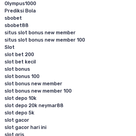
Olympus1000
Prediksi Bola
sbobet
sbobet88
situs slot bonus new member
situs slot bonus new member 100
Slot
slot bet 200
slot bet kecil
slot bonus
slot bonus 100
slot bonus new member
slot bonus new member 100
slot depo 10k
slot depo 20k neymar88
slot depo 5k
slot gacor
slot gacor hari ini
slot qris