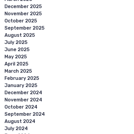
December 2025
November 2025
October 2025
September 2025
August 2025
July 2025
June 2025
May 2025
April 2025
March 2025
February 2025
January 2025
December 2024
November 2024
October 2024
September 2024
August 2024
July 2024