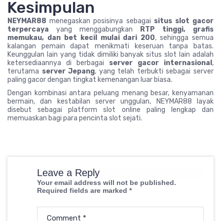
Kesimpulan
NEYMAR88
menegaskan posisinya sebagai
situs slot gacor
terpercaya
yang menggabungkan
RTP tinggi, grafis
memukau, dan bet kecil mulai dari 200
, sehingga semua
kalangan pemain dapat menikmati keseruan tanpa batas.
Keunggulan lain yang tidak dimiliki banyak situs slot lain adalah
ketersediaannya di berbagai
server gacor internasional
,
terutama
server Jepang
, yang telah terbukti sebagai server
paling gacor dengan tingkat kemenangan luar biasa.
Dengan kombinasi antara peluang menang besar, kenyamanan
bermain, dan kestabilan server unggulan, NEYMAR88 layak
disebut sebagai platform slot online paling lengkap dan
memuaskan bagi para pencinta slot sejati.
Leave a Reply
Your email address will not be published.
Required fields are marked
*
Comment
*