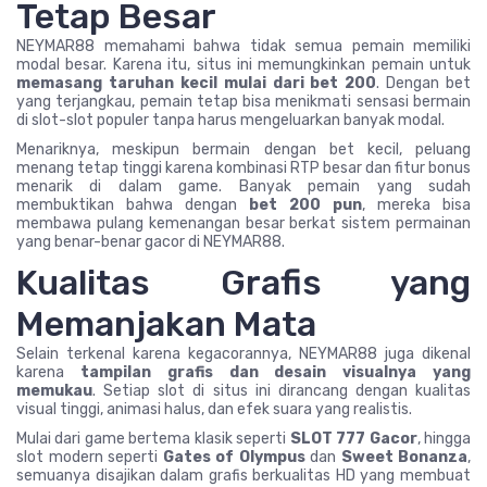
Tetap Besar
NEYMAR88 memahami bahwa tidak semua pemain memiliki
modal besar. Karena itu, situs ini memungkinkan pemain untuk
memasang taruhan kecil mulai dari bet 200
. Dengan bet
yang terjangkau, pemain tetap bisa menikmati sensasi bermain
di slot-slot populer tanpa harus mengeluarkan banyak modal.
Menariknya, meskipun bermain dengan bet kecil, peluang
menang tetap tinggi karena kombinasi RTP besar dan fitur bonus
menarik di dalam game. Banyak pemain yang sudah
membuktikan bahwa dengan
bet 200 pun
, mereka bisa
membawa pulang kemenangan besar berkat sistem permainan
yang benar-benar gacor di NEYMAR88.
Kualitas Grafis yang
Memanjakan Mata
Selain terkenal karena kegacorannya, NEYMAR88 juga dikenal
karena
tampilan grafis dan desain visualnya yang
memukau
. Setiap slot di situs ini dirancang dengan kualitas
visual tinggi, animasi halus, dan efek suara yang realistis.
Mulai dari game bertema klasik seperti
SLOT 777 Gacor
, hingga
slot modern seperti
Gates of Olympus
dan
Sweet Bonanza
,
semuanya disajikan dalam grafis berkualitas HD yang membuat