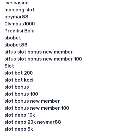
live casino
mahjong slot
neymar88
Olympus1000
Prediksi Bola
sbobet
sbobet88
situs slot bonus new member
situs slot bonus new member 100
Slot
slot bet 200
slot bet kecil
slot bonus
slot bonus 100
slot bonus new member
slot bonus new member 100
slot depo 10k
slot depo 20k neymar88
slot depo 5k