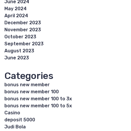
June 2024
May 2024
April 2024
December 2023
November 2023
October 2023
September 2023
August 2023
June 2023
Categories
bonus new member
bonus new member 100
bonus new member 100 to 3x
bonus new member 100 to 5x
Casino
deposit 5000
Judi Bola