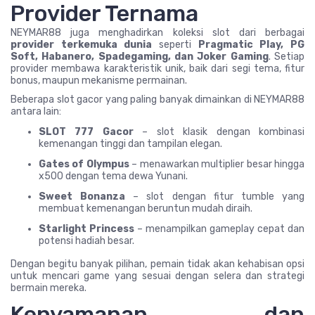
Provider Ternama
NEYMAR88 juga menghadirkan koleksi slot dari berbagai
provider terkemuka dunia
seperti
Pragmatic Play, PG
Soft, Habanero, Spadegaming, dan Joker Gaming
. Setiap
provider membawa karakteristik unik, baik dari segi tema, fitur
bonus, maupun mekanisme permainan.
Beberapa slot gacor yang paling banyak dimainkan di NEYMAR88
antara lain:
SLOT 777 Gacor
– slot klasik dengan kombinasi
kemenangan tinggi dan tampilan elegan.
Gates of Olympus
– menawarkan multiplier besar hingga
x500 dengan tema dewa Yunani.
Sweet Bonanza
– slot dengan fitur tumble yang
membuat kemenangan beruntun mudah diraih.
Starlight Princess
– menampilkan gameplay cepat dan
potensi hadiah besar.
Dengan begitu banyak pilihan, pemain tidak akan kehabisan opsi
untuk mencari game yang sesuai dengan selera dan strategi
bermain mereka.
Kenyamanan dan