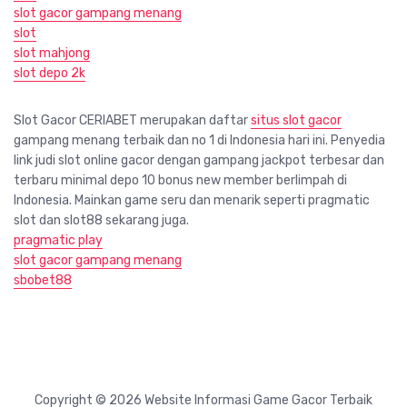
slot gacor gampang menang
slot
slot mahjong
slot depo 2k
Slot Gacor CERIABET merupakan daftar
situs slot gacor
gampang menang terbaik dan no 1 di Indonesia hari ini. Penyedia
link judi slot online gacor dengan gampang jackpot terbesar dan
terbaru minimal depo 10 bonus new member berlimpah di
Indonesia. Mainkan game seru dan menarik seperti pragmatic
slot dan slot88 sekarang juga.
pragmatic play
slot gacor gampang menang
sbobet88
Copyright © 2026 Website Informasi Game Gacor Terbaik