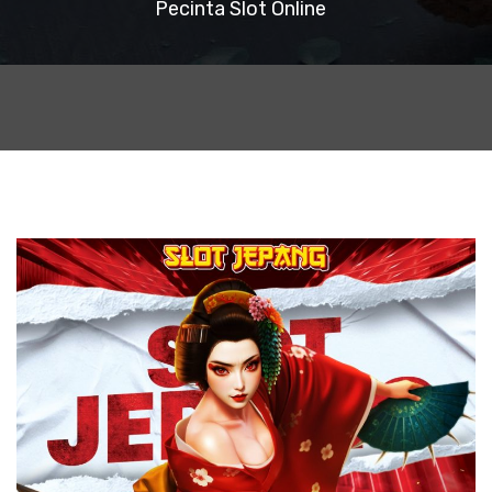
Pecinta Slot Online