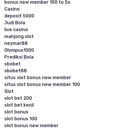
bonus new member 100 to 5x
Casino
deposit 5000
Judi Bola
live casino
mahjong slot
neymar88
Olympus1000
Prediksi Bola
sbobet
sbobet88
situs slot bonus new member
situs slot bonus new member 100
Slot
slot bet 200
slot bet kecil
slot bonus
slot bonus 100
slot bonus new member