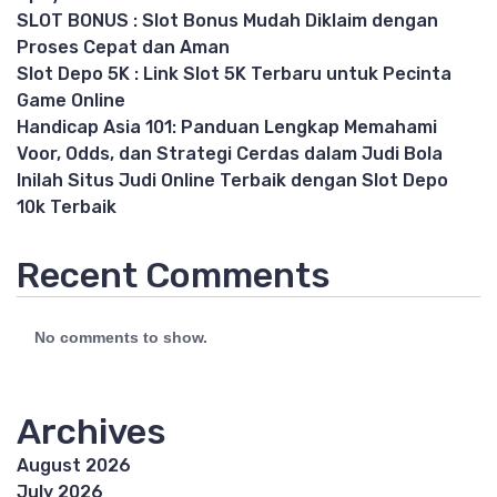
SLOT BONUS : Slot Bonus Mudah Diklaim dengan
Proses Cepat dan Aman
Slot Depo 5K : Link Slot 5K Terbaru untuk Pecinta
Game Online
Handicap Asia 101: Panduan Lengkap Memahami
Voor, Odds, dan Strategi Cerdas dalam Judi Bola
Inilah Situs Judi Online Terbaik dengan Slot Depo
10k Terbaik
Recent Comments
No comments to show.
Archives
August 2026
July 2026