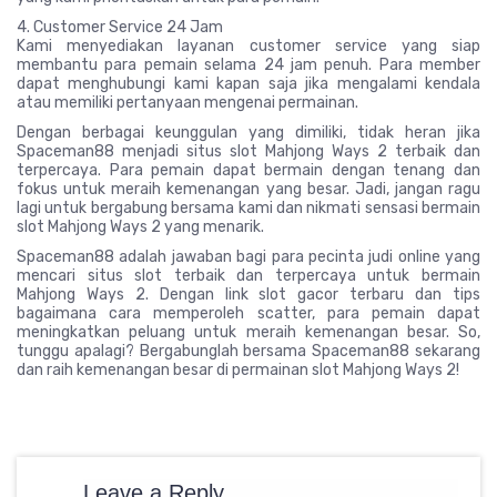
4. Customer Service 24 Jam
Kami menyediakan layanan customer service yang siap
membantu para pemain selama 24 jam penuh. Para member
dapat menghubungi kami kapan saja jika mengalami kendala
atau memiliki pertanyaan mengenai permainan.
Dengan berbagai keunggulan yang dimiliki, tidak heran jika
Spaceman88 menjadi situs slot Mahjong Ways 2 terbaik dan
terpercaya. Para pemain dapat bermain dengan tenang dan
fokus untuk meraih kemenangan yang besar. Jadi, jangan ragu
lagi untuk bergabung bersama kami dan nikmati sensasi bermain
slot Mahjong Ways 2 yang menarik.
Spaceman88 adalah jawaban bagi para pecinta judi online yang
mencari situs slot terbaik dan terpercaya untuk bermain
Mahjong Ways 2. Dengan link slot gacor terbaru dan tips
bagaimana cara memperoleh scatter, para pemain dapat
meningkatkan peluang untuk meraih kemenangan besar. So,
tunggu apalagi? Bergabunglah bersama Spaceman88 sekarang
dan raih kemenangan besar di permainan slot Mahjong Ways 2!
Leave a Reply