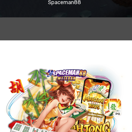
Spaceman88