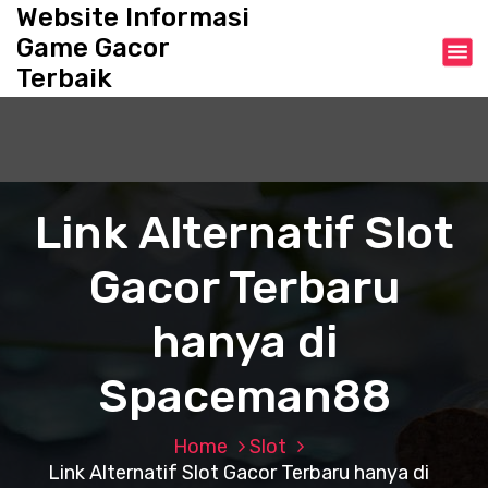
S
Website Informasi
k
Game Gacor
i
Terbaik
p
t
o
c
o
n
Link Alternatif Slot
t
e
Gacor Terbaru
n
t
hanya di
Spaceman88
Home
Slot
Link Alternatif Slot Gacor Terbaru hanya di