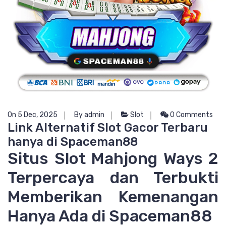
On 5 Dec, 2025
By admin
Slot
0 Comments
Link Alternatif Slot Gacor Terbaru
hanya di Spaceman88
Situs Slot Mahjong Ways 2
Terpercaya dan Terbukti
Memberikan Kemenangan
Hanya Ada di Spaceman88