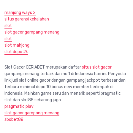
mahjong ways 2
situs garansi kekalahan
slot
slot gacor gampang menang
slot
slot mahjong
slot depo 2k
Slot Gacor CERIABET merupakan daftar
situs slot gacor
gampang menang terbaik dan no 1 di Indonesia hari ini. Penyedia
link judi slot online gacor dengan gampang jackpot terbesar dan
terbaru minimal depo 10 bonus new member berlimpah di
Indonesia. Mainkan game seru dan menarik seperti pragmatic
slot dan slot88 sekarang juga.
pragmatic play
slot gacor gampang menang
sbobet88