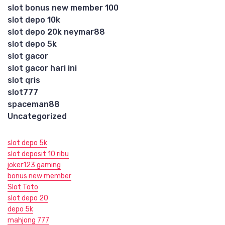
slot bonus new member 100
slot depo 10k
slot depo 20k neymar88
slot depo 5k
slot gacor
slot gacor hari ini
slot qris
slot777
spaceman88
Uncategorized
slot depo 5k
slot deposit 10 ribu
joker123 gaming
bonus new member
Slot Toto
slot depo 20
depo 5k
mahjong 777