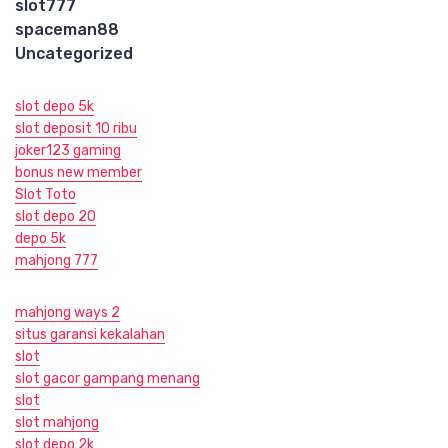
slot777
spaceman88
Uncategorized
slot depo 5k
slot deposit 10 ribu
joker123 gaming
bonus new member
Slot Toto
slot depo 20
depo 5k
mahjong 777
mahjong ways 2
situs garansi kekalahan
slot
slot gacor gampang menang
slot
slot mahjong
slot depo 2k