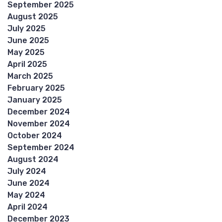
September 2025
August 2025
July 2025
June 2025
May 2025
April 2025
March 2025
February 2025
January 2025
December 2024
November 2024
October 2024
September 2024
August 2024
July 2024
June 2024
May 2024
April 2024
December 2023