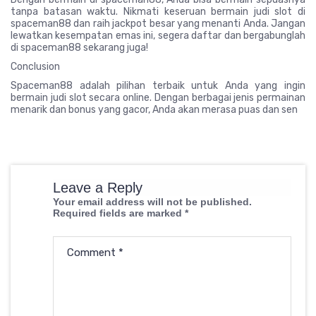
tanpa batasan waktu. Nikmati keseruan bermain judi slot di
spaceman88 dan raih jackpot besar yang menanti Anda. Jangan
lewatkan kesempatan emas ini, segera daftar dan bergabunglah
di spaceman88 sekarang juga!
Conclusion
Spaceman88 adalah pilihan terbaik untuk Anda yang ingin
bermain judi slot secara online. Dengan berbagai jenis permainan
menarik dan bonus yang gacor, Anda akan merasa puas dan sen
Leave a Reply
Your email address will not be published.
Required fields are marked
*
Comment
*