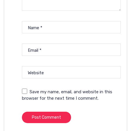
Name
*
Email
*
Website
Save my name, email, and website in this
browser for the next time I comment.