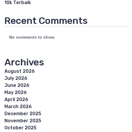
10k Terbaik
Recent Comments
No comments to show.
Archives
August 2026
July 2026
June 2026
May 2026
April 2026
March 2026
December 2025
November 2025
October 2025